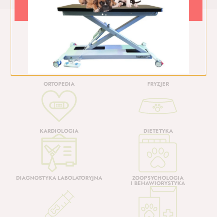
Usługi
ORTOPEDIA
FRYZJER
KARDIOLOGIA
DIETETYKA
DIAGNOSTYKA LABOLATORYJNA
ZOOPSYCHOLOGIA
I BEHAWIORYSTYKA