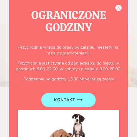
WIĘCEJ
OGRANICZONE
GODZINY
Przychodnia wraca do pracy po zalaniu, niestety na
razie z ograniczeniami.
Przychodnia jest czynna od poniedziałku do piątku w
godzinach 9.00-22.00, w soboty i niedziele 9.00-20.00.
Codziennie od godziny 15.00 obowiązują zapisy
Depresja
KONTAKT ⟶
Lorem Ipsum is simply dummy text of the printing and
typesetting industry. Lorem Ipsum has been the industry’s
standard dummy text ever since the 1500s,
WIĘCEJ