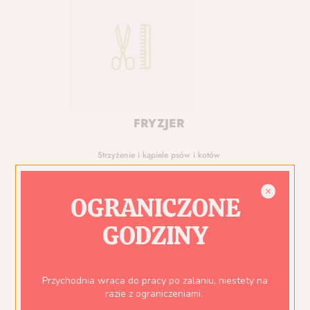
FRYZJER
Strzyżenie i kąpiele psów i kotów
OGRANICZONE
GODZINY
Przychodnia wraca do pracy po zalaniu, niestety na
razie z ograniczeniami.