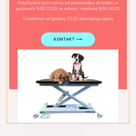
DIABETOLOGIA
Przychodnia jest czynna od poniedziałku do piątku w
godzinach 9.00-22.00, w soboty i niedziele 9.00-20.00.
Diagnostyka oraz leczenie pacjentów cukrzycowych
Codziennie od godziny 15.00 obowiązują zapisy
KONTAKT ⟶
DIAGNOSTYKA OBRAZOWA
RTG cyfrowe
Badania przeglądowe z kontrastem
Diagnostyka dysplazji stawów łokciowych i biodrowych z
możliwością wpisu do rodowodu
RTG jamy ustnej
USG