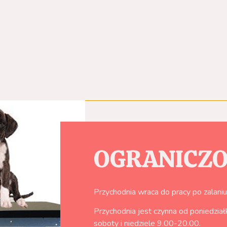
OGRANICZO
Przychodnia wraca do pracy po zalaniu,
Przychodnia jest czynna od poniedzia
soboty i niedziele 9.00-20.00.