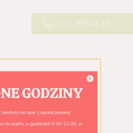
(22) 299 40 30
NE GODZINY
 niestety na razie z ograniczeniami.
łku do piątku w godzinach 9.00-22.00, w