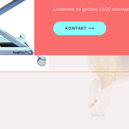
Codziennie od godziny 15.00 obowiąz
KONTAKT ⟶